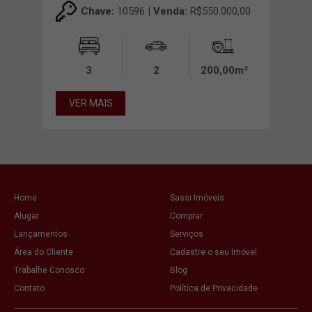
00,00
Chave:
10596 |
Venda:
R$550.000,00
00m²
3
2
200,00m²
VER MAIS
VE
Home
Sassi Imóveis
Alugar
Comprar
Lançamentos
Serviços
Área do Cliente
Cadastre o seu Imóvel
Trabalhe Conosco
Blog
Contato
Política de Privacidade