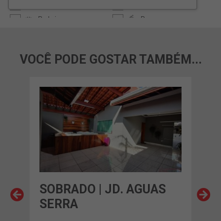
VOCÊ PODE GOSTAR TAMBÉM...
INA
SOBRADO | JD. AGUAS
SOB
SERRA
CR