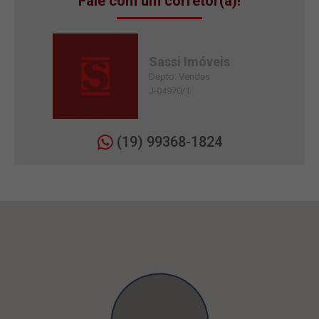
Fale com um corretor(a)!
Sassi Imóveis
Depto. Vendas
J-04970/1
(19) 99368-1824