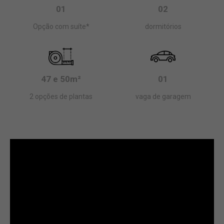
01
02
Opção com suíte*
dormitórios
47 e 50m²
01
2 opções de plantas
vaga de garagem