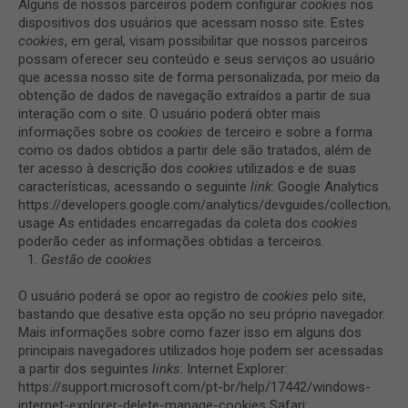
Alguns de nossos parceiros podem configurar
cookies
nos
dispositivos dos usuários que acessam nosso site. Estes
cookies
, em geral, visam possibilitar que nossos parceiros
possam oferecer seu conteúdo e seus serviços ao usuário
que acessa nosso site de forma personalizada, por meio da
obtenção de dados de navegação extraídos a partir de sua
interação com o site. O usuário poderá obter mais
informações sobre os
cookies
de terceiro e sobre a forma
como os dados obtidos a partir dele são tratados, além de
ter acesso à descrição dos
cookies
utilizados e de suas
características, acessando o seguinte
link
: Google Analytics
https://developers.google.com/analytics/devguides/collection/ga
usage As entidades encarregadas da coleta dos
cookies
poderão ceder as informações obtidas a terceiros.
Gestão de cookies
O usuário poderá se opor ao registro de
cookies
pelo site,
bastando que desative esta opção no seu próprio navegador.
Mais informações sobre como fazer isso em alguns dos
principais navegadores utilizados hoje podem ser acessadas
a partir dos seguintes
links
: Internet Explorer:
https://support.microsoft.com/pt-br/help/17442/windows-
internet-explorer-delete-manage-cookies Safari: