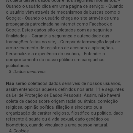
A coleta destes dados ocorre nos seguintes momentos: -
Quando o usuário clica em uma página de serviço; - Quando
o usuário vêm através de mecanismos de buscas como o
Google; - Quando o usuário chega ao site através de uma
propaganda patrocinada na internet como Facebook e
Google. Estes dados são coletados com as seguintes
finalidades: - Garantir a segurança e autencidade das
transações feitas no site; - Cumprir determinação legal de
armazenamento de registros de acessos a aplicações; -
Personalizar a experiência do usuário; - Entender o
comportamento do nosso público em campanhas
publicitárias.
Dados sensíveis
Não
serão coletados dados sensíveis de nossos usuários,
assim entendidos aqueles definidos nos arts. 11 e seguintes
da Lei de Proteção de Dados Pessoais. Assim,
não
haverá
coleta de dados sobre origem racial ou étnica, convicção
religiosa, opinião política, filiação a sindicato ou a
organização de caráter religioso, filosófico ou político, dado
referente à saúde ou à vida sexual, dado genético ou
biométrico, quando vinculado a uma pessoa natural.
Cookies