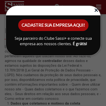
ÁREA DO CLIENTE
CADASTRE SUA EMPRESA AQUI!
POLÍTICA DE PRIVACIDADE
Seja parceiro do Clube Sassi+ e conecte sua
empresa aos nossos clientes.
É grátis!
Este site é mantido e operado por Sassi Imóveis LTDA. Nós
coletamos e utilizamos alguns dados pessoais que
pertencem àqueles que utilizam nosso site. Ao fazê-lo,
agimos na qualidade de
controlador
desses dados e
estamos sujeitos às disposições da Lei Federal n.
13.709/2018 (Lei Geral de Proteção de Dados Pessoais -
LGPD). Nós cuidamos da proteção de seus dados pessoais e,
por isso, disponibilizamos esta política de privacidade, que
contém informações importantes sobre: - Quem deve utilizar
nosso site - Quais dados coletamos e o que fazemos com
eles; - Seus direitos em relação aos seus dados pessoais; e -
Como entrar em contato conosco.
Dados que coletamos e motivos da coleta