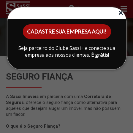
ÁREA DO CLIENTE
CADASTRE SUA EMPRESA AQUI!
Seja parceiro do Clube Sassi+ e conecte sua
empresa aos nossos clientes.
É grátis!
SEGURO FIANÇA
A
Sassi Imóveis
em parceria com uma
Corretora de
Seguros
, oferece o seguro fiança como alternativa para
aqueles que desejam alugar um imóvel, mas não possuem
um fiador.
O que é o Seguro Fiança?