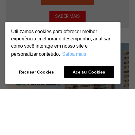
SABER MAIS
Utilizamos cookies para oferecer melhor
Utilizamos cookies para oferecer melhor
experiência, melhorar o desempenho, analisar
experiência, melhorar o desempenho, analisar
como você interage em nosso site e
como você interage em nosso site e
personalizar conteúdo.
personalizar conteúdo.
Saiba mais
Saiba mais
Recusar Cookies
Recusar Cookies
Aceitar Cookies
Aceitar Cookies