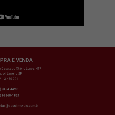
PRA E VENDA
 Deputado Otávio Lopes, 417
tro | Limeira SP
: 13.480-021
9) 3404-4499
9) 99368-1824
ndas@sassiimoveis.com.br