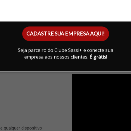
os criptografados
CADASTRE SUA EMPRESA AQUI!
Seja parceiro do Clube Sassi+ e conecte sua
empresa aos nossos clientes.
É grátis!
Contrato Digital 
 qualquer dispositivo