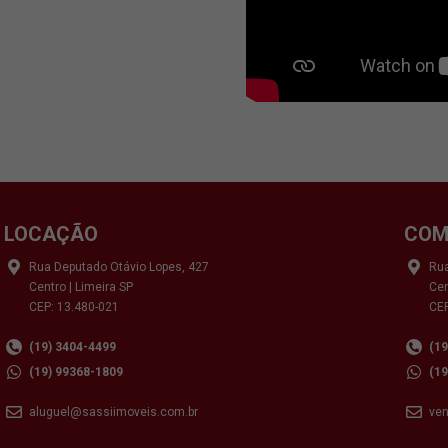
LOCAÇÃO
COM
Rua Deputado Otávio Lopes, 427
Rua
Centro | Limeira SP
Cen
CEP: 13.480-021
CEP
(19) 3404-4499
(1
(19) 99368-1809
(1
aluguel@sassiimoveis.com.br
ve