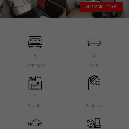
VER MAIS FOTOS
4
2
Dormitório
Sala
1
1
Cozinha
Banheiro