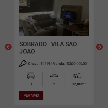
SOBRADO | VILA SAO
SOB
JOAO
00,00
Chave:
10219 |
Venda:
R$500.000,00
00m²
3
2
302,00m²
VE
VER MAIS