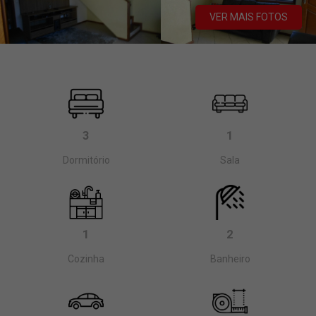
VER MAIS FOTOS
3
1
Dormitório
Sala
1
2
Cozinha
Banheiro