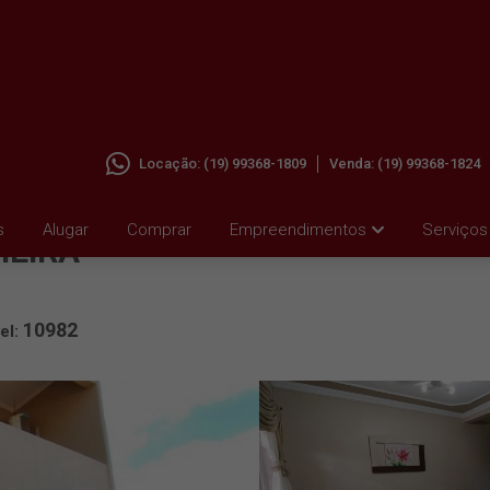
Locação:
(19) 99368-1809
Venda:
(19) 99368-1824
JD.
s
Alugar
Comprar
Empreendimentos
Serviços
MEIRA
10982
el: