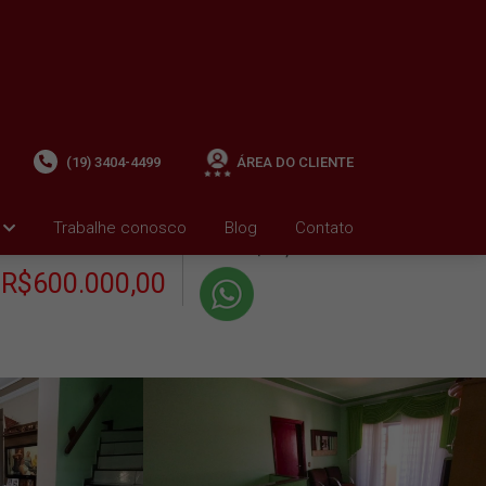
(19) 3404-4499
ÁREA DO CLIENTE
+ Condomínio R$0,00
i
Trabalhe conosco
Blog
Contato
VENDA
+ IPTU R$895,75
R$600.000,00