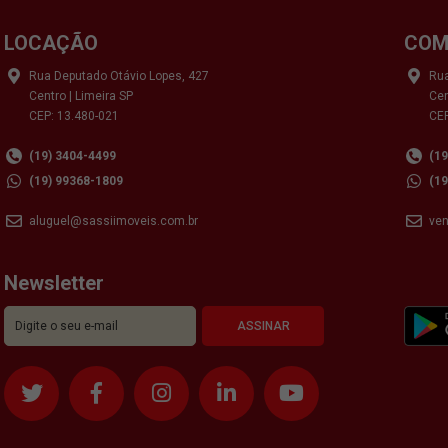
LOCAÇÃO
COM
Rua Deputado Otávio Lopes, 427
Rua
Centro | Limeira SP
Cen
CEP: 13.480-021
CEP
(19) 3404-4499
(1
(19) 99368-1809
(1
aluguel@sassiimoveis.com.br
ve
Newsletter