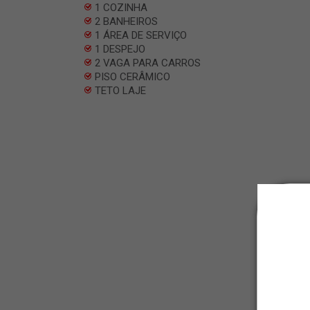
1 COZINHA
2 BANHEIROS
1 ÁREA DE SERVIÇO
1 DESPEJO
2 VAGA PARA CARROS
PISO CERÂMICO
TETO LAJE