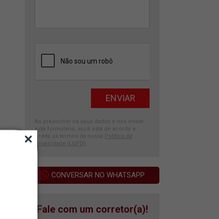
Ao preencher os seus dados e nos enviar
este formulário, você está de acordo e
aceita os termos da nossa
Política de
Privacidade (LGPD)
.
CONVERSAR NO WHATSAPP
Fale com um corretor(a)!