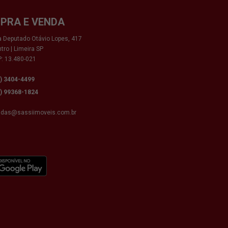
PRA E VENDA
 Deputado Otávio Lopes, 417
tro | Limeira SP
: 13.480-021
9) 3404-4499
9) 99368-1824
ndas@sassiimoveis.com.br