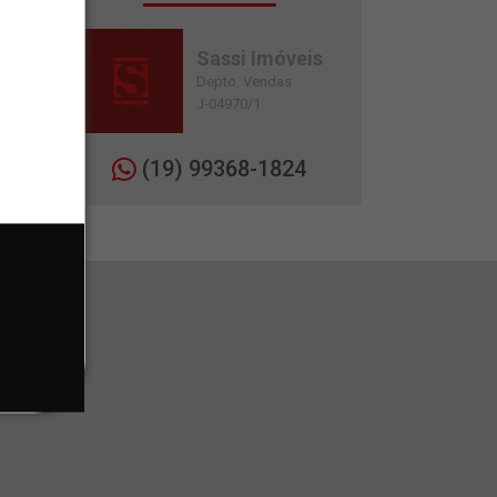
Sassi Imóveis
Depto. Vendas
J-04970/1
(19) 99368-1824