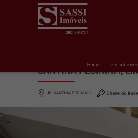
SOBRADO À VENDA EM 
Home
Sassi Imóvei
SANTINA PECININI I, LI
JD. SANTINA PECININI I
Chave do Imóv