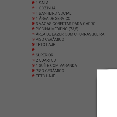
1 SALA
1 COZINHA
1 BANHEIRO SOCIAL
1 ÁREA DE SERVIÇO
3 VAGAS COBERTAS PARA CARRO
PISCINA MEDIDNO (73,5)
ÁREA DE LAZER COM CHURRASQUEIRA
PISO CERÂMICO
TETO LAJE
---------------------------------------------------
SUPERIOR
2 QUARTOS
1 SUÍTE COM VARANDA
PISO CERÂMICO
TETO LAJE