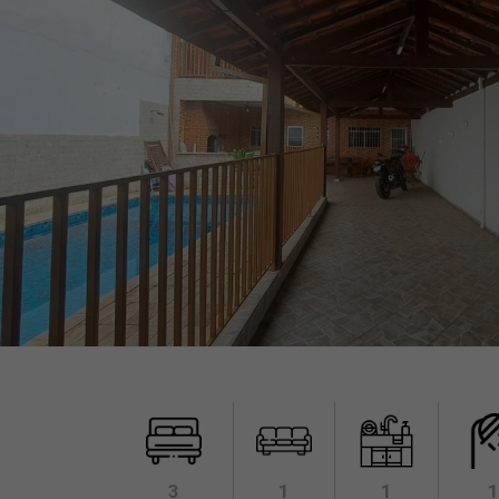
3
1
1
1