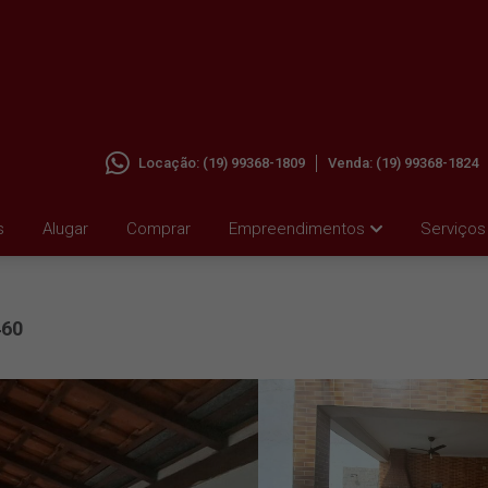
Locação:
(19) 99368-1809
Venda:
(19) 99368-1824
JD.
s
Alugar
Comprar
Empreendimentos
Serviços
460