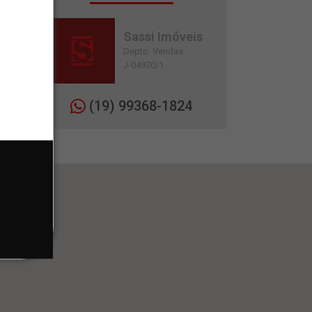
Sassi Imóveis
Depto. Vendas
J-04970/1
(19) 99368-1824