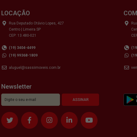
LOCAÇÃO
COM
Rua Deputado Otávio Lopes, 427
Rua
Centro | Limeira SP
Cen
CEP: 13.480-021
CEP
(19) 3404-4499
(1
(19) 99368-1809
(1
aluguel@sassiimoveis.com.br
ve
Newsletter