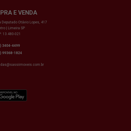
PRA E VENDA
 Deputado Otávio Lopes, 417
tro | Limeira SP
: 13.480-021
9) 3404-4499
9) 99368-1824
ndas@sassiimoveis.com.br