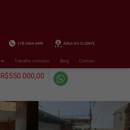
(19) 3404-4499
ÁREA DO CLIENTE
+ Condomínio R$0,00
i
Trabalhe conosco
Blog
Contato
VENDA
+ IPTU R$866,01
R$550.000,00