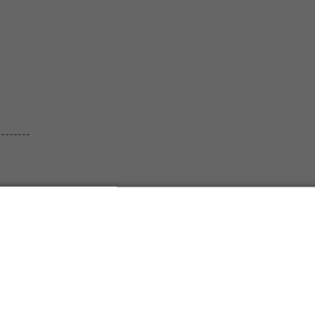
--------