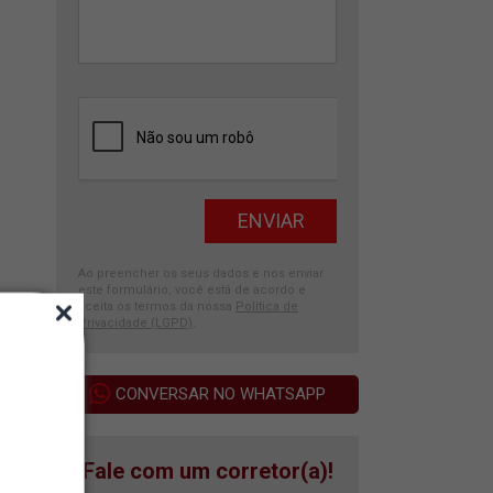
Ao preencher os seus dados e nos enviar
este formulário, você está de acordo e
aceita os termos da nossa
Política de
Privacidade (LGPD)
.
CONVERSAR NO WHATSAPP
Fale com um corretor(a)!