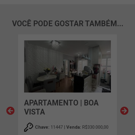
VOCÊ PODE GOSTAR TAMBÉM...
A
APARTAMENTO | BOA
AP
VISTA
RU
00,00
Chave:
11447 |
Venda:
R$330.000,00