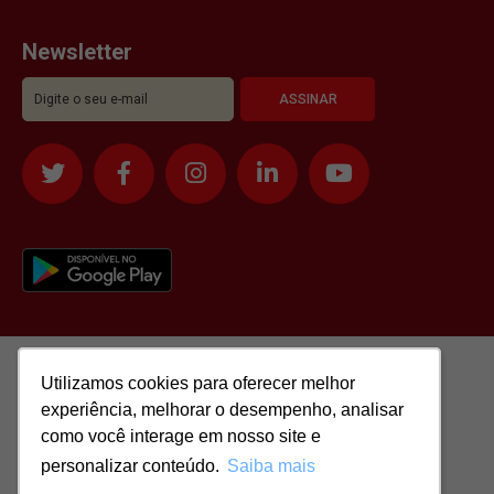
Newsletter
Utilizamos cookies para oferecer melhor
Utilizamos cookies para oferecer melhor
experiência, melhorar o desempenho, analisar
experiência, melhorar o desempenho, analisar
como você interage em nosso site e
como você interage em nosso site e
personalizar conteúdo.
personalizar conteúdo.
Saiba mais
Saiba mais
Todos os direitos reservados para: SASSI IMÓVEIS LTDA | CNPJ: