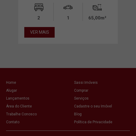
0m²
2
1
65,00m²
VER MAIS
VE
Home
Sassi Imóveis
Alugar
Comprar
Lançamentos
Serviços
Área do Cliente
Cadastre o seu Imóvel
Trabalhe Conosco
Blog
Contato
Política de Privacidade