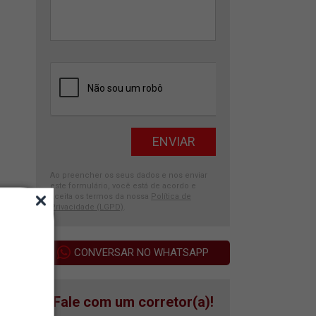
Ao preencher os seus dados e nos enviar
este formulário, você está de acordo e
aceita os termos da nossa
Política de
Privacidade (LGPD)
.
CONVERSAR NO WHATSAPP
Fale com um corretor(a)!