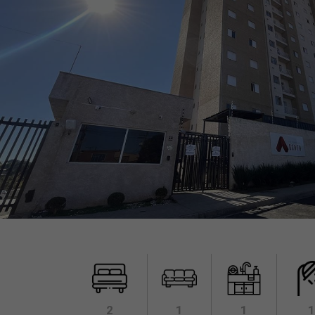
2
1
1
1