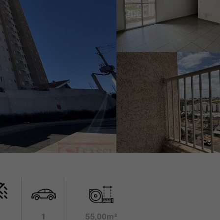
1
55,00m²