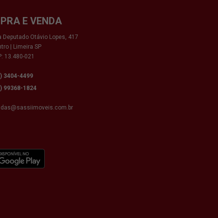
PRA E VENDA
 Deputado Otávio Lopes, 417
tro | Limeira SP
: 13.480-021
9) 3404-4499
9) 99368-1824
ndas@sassiimoveis.com.br