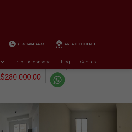
(19) 3404-4499
ÁREA DO CLIENTE
+ Condomínio R$388,27
i
Trabalhe conosco
Blog
Contato
VENDA
+ IPTU R$350,49
$280.000,00