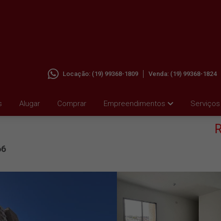
Locação:
(19) 99368-1809
Venda:
(19) 99368-1824
A EM
s
Alugar
Comprar
Empreendimentos
Serviços
R
66