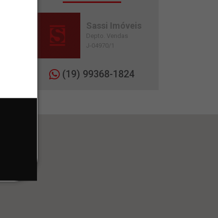
Sassi Imóveis
Depto. Vendas
J-04970/1
(19) 99368-1824