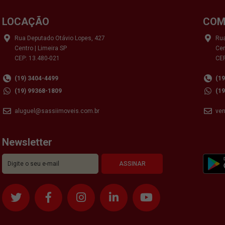
LOCAÇÃO
COM
Rua Deputado Otávio Lopes, 427
Rua
Centro | Limeira SP
Cen
CEP: 13.480-021
CEP
(19) 3404-4499
(1
(19) 99368-1809
(1
aluguel@sassiimoveis.com.br
ve
Newsletter