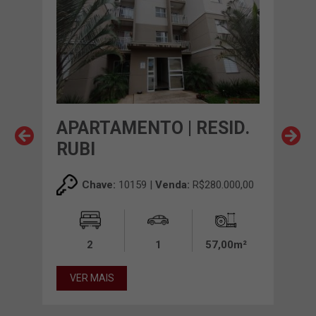
APARTAMENTO | RESID.
AP
A
RUBI
VI
00,00
Chave:
10159 |
Venda:
R$280.000,00
0m²
2
1
57,00m²
VER MAIS
VE