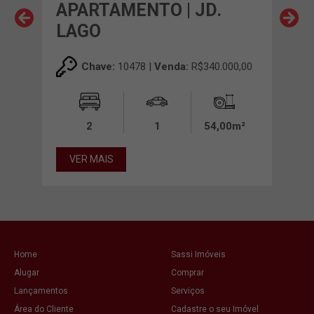
A
APARTAMENTO | JD.
AP
LAGO
CH
00,00
Chave:
10478 |
Venda:
R$340.000,00
0m²
2
1
54,00m²
VER MAIS
VE
Home
Sassi Imóveis
Alugar
Comprar
Lançamentos
Serviços
Área do Cliente
Cadastre o seu Imóvel