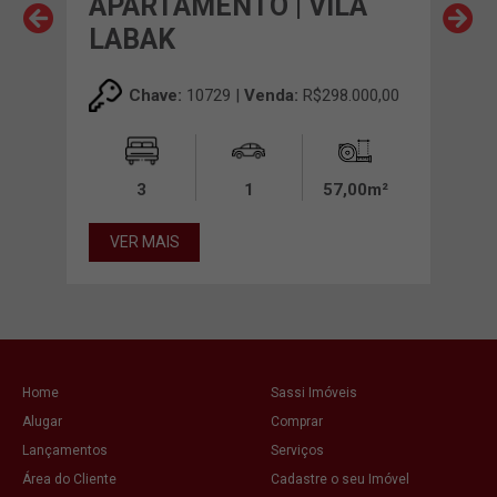
APARTAMENTO | VILA
AP
LABAK
LA
00,00
Chave:
10729 |
Venda:
R$298.000,00
0m²
3
1
57,00m²
VER MAIS
VE
Home
Sassi Imóveis
Alugar
Comprar
Lançamentos
Serviços
Área do Cliente
Cadastre o seu Imóvel