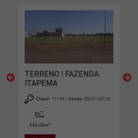
O
TERRENO | FAZENDA
TE
ITAPEMA
IT
00,00
Chave:
11194 |
Venda:
R$597.000,00
542,00m²
55