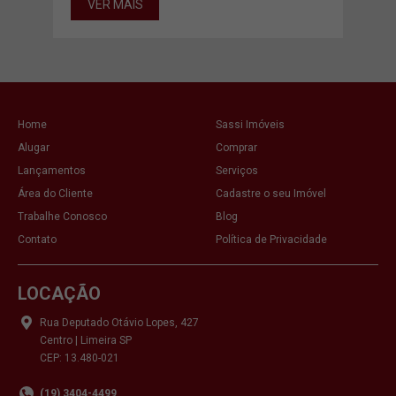
VER MAIS
VE
Home
Sassi Imóveis
Alugar
Comprar
Lançamentos
Serviços
Área do Cliente
Cadastre o seu Imóvel
Trabalhe Conosco
Blog
Contato
Política de Privacidade
LOCAÇÃO
Rua Deputado Otávio Lopes, 427
Centro | Limeira SP
CEP: 13.480-021
(19) 3404-4499