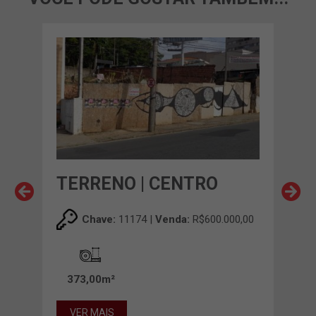
TERRENO | CENTRO
TE
IT
Chave:
11174 |
Venda:
R$600.000,00
00,00
373,00m²
54
VER MAIS