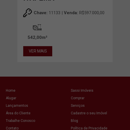
00,00
Chave:
11133 |
Venda:
R$597.000,00
542,00m²
37
VER MAIS
VE
Home
Sassi Imóveis
Alugar
Comprar
Lançamentos
Serviços
Área do Cliente
Cadastre o seu Imóvel
Trabalhe Conosco
Blog
Contato
Política de Privacidade