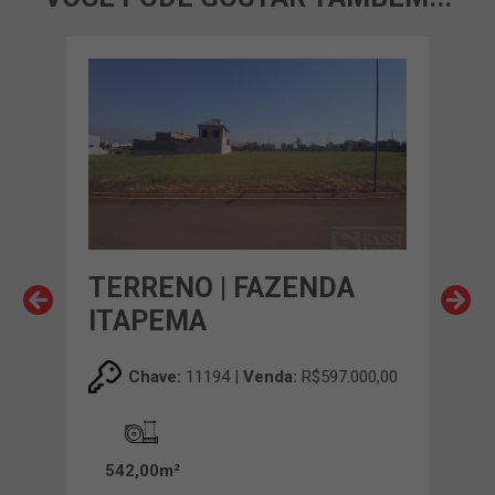
TERRENO | FAZENDA
TE
ITAPEMA
TE
00,00
Chave:
11194 |
Venda:
R$597.000,00
542,00m²
34