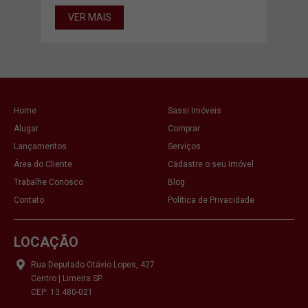
VER MAIS
VE
Home
Sassi Imóveis
Alugar
Comprar
Lançamentos
Serviços
Área do Cliente
Cadastre o seu Imóvel
Trabalhe Conosco
Blog
Contato
Política de Privacidade
LOCAÇÃO
Rua Deputado Otávio Lopes, 427
Centro | Limeira SP
CEP: 13.480-021