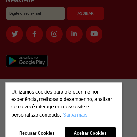
Newsletter
Utilizamos cookies para oferecer melhor
Utilizamos cookies para oferecer melhor
experiência, melhorar o desempenho, analisar
experiência, melhorar o desempenho, analisar
como você interage em nosso site e
como você interage em nosso site e
personalizar conteúdo.
personalizar conteúdo.
Saiba mais
Saiba mais
Todos os direitos reservados para: SASSI IMÓVEIS LTDA | CNPJ:
51.417.293/0001-48 | CRECI: J-04970/1
Recusar Cookies
Recusar Cookies
Aceitar Cookies
Aceitar Cookies