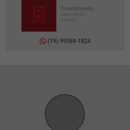
Sassi Imóveis
Depto. Vendas
J-04970/1
(19) 99368-1824