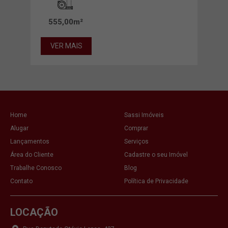
555,00m²
43
VER MAIS
VE
Home
Sassi Imóveis
Alugar
Comprar
Lançamentos
Serviços
Área do Cliente
Cadastre o seu Imóvel
Trabalhe Conosco
Blog
Contato
Política de Privacidade
LOCAÇÃO