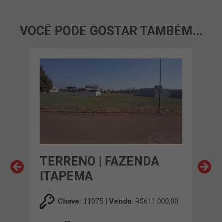
VOCÊ PODE GOSTAR TAMBÉM...
TERRENO | FAZENDA
TER
TO
ITAPEMA
FL
00,00
Chave:
11075 |
Venda:
R$611.000,00