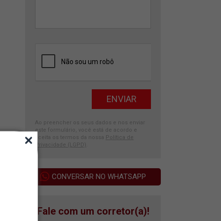
Ao preencher os seus dados e nos enviar
este formulário, você está de acordo e
aceita os termos da nossa
Política de
Privacidade (LGPD)
.
CONVERSAR NO WHATSAPP
Fale com um corretor(a)!