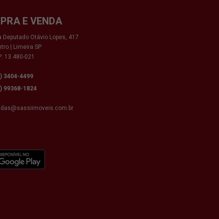
PRA E VENDA
 Deputado Otávio Lopes, 417
tro | Limeira SP
: 13.480-021
9) 3404-4499
9) 99368-1824
ndas@sassiimoveis.com.br