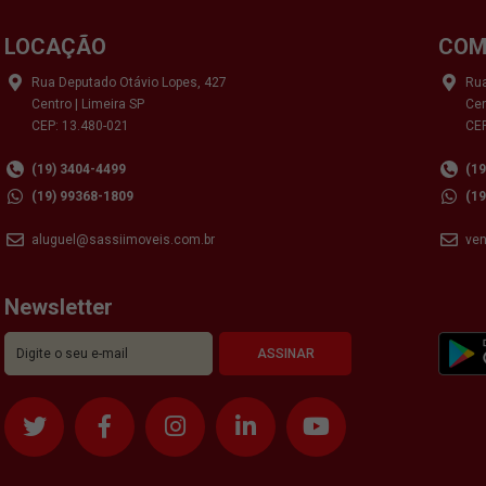
LOCAÇÃO
COM
Rua Deputado Otávio Lopes, 427
Rua
Centro | Limeira SP
Cen
CEP: 13.480-021
CEP
(19) 3404-4499
(1
(19) 99368-1809
(1
aluguel@sassiimoveis.com.br
ve
Newsletter