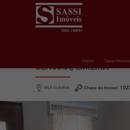
CASA À VENDA EM VIL
Home
Sassi Imóvei
CLAUDIA, LIMEIRA
102
VILA CLAUDIA
Chave do Imóvel: