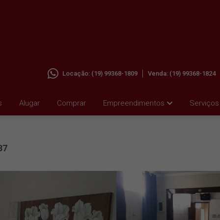
Locação:
(19) 99368-1809
Venda:
(19) 99368-1824
A
s
Alugar
Comprar
Empreendimentos
Serviços
37