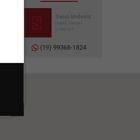
Sassi Imóveis
Depto. Vendas
J-04970/1
(19) 99368-1824