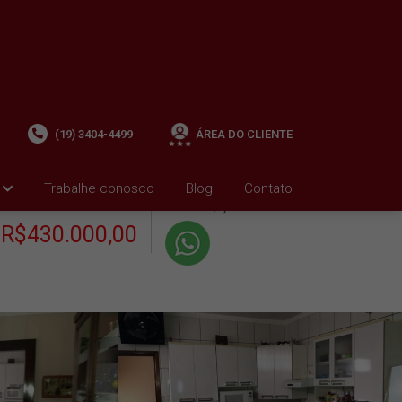
(19) 3404-4499
ÁREA DO CLIENTE
+ Condomínio R$0,00
i
Trabalhe conosco
Blog
Contato
VENDA
+ IPTU R$0,01
R$430.000,00