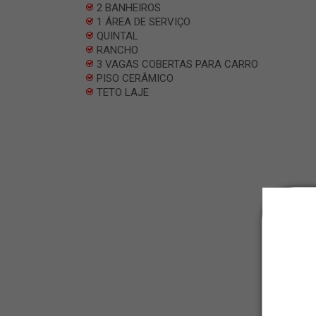
2 BANHEIROS
1 ÁREA DE SERVIÇO
QUINTAL
RANCHO
3 VAGAS COBERTAS PARA CARRO
PISO CERÂMICO
TETO LAJE