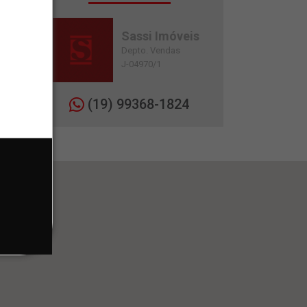
Sassi Imóveis
Depto. Vendas
J-04970/1
(19) 99368-1824