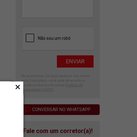
Ao preencher os seus dados e nos enviar
este formulário, você está de acordo e
aceita os termos da nossa
Política de
Privacidade (LGPD)
.
CONVERSAR NO WHATSAPP
Fale com um corretor(a)!