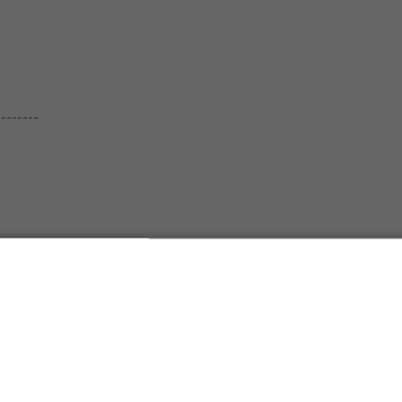
--------