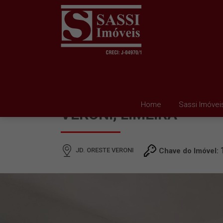
CASA À VENDA EM JD.
Home
Sassi Imóvei
VERONI, LIMEIRA
JD. ORESTE VERONI
Chave do Imóvel: