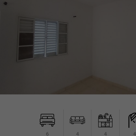
6
4
4
4