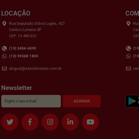
LOCAÇÃO
COM
Rua Deputado Otávio Lopes, 427
Rua
Centro | Limeira SP
Cen
CEP: 13.480-021
CEP
(19) 3404-4499
(1
(19) 99368-1809
(1
aluguel@sassiimoveis.com.br
ve
Newsletter