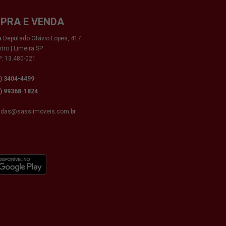
PRA E VENDA
 Deputado Otávio Lopes, 417
tro | Limeira SP
: 13.480-021
9) 3404-4499
9) 99368-1824
ndas@sassiimoveis.com.br