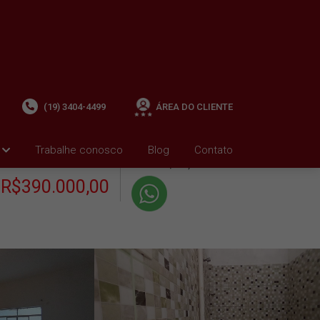
(19) 3404-4499
ÁREA DO CLIENTE
+ Condomínio R$0,00
i
Trabalhe conosco
Blog
Contato
VENDA
+ IPTU R$385,01
R$390.000,00