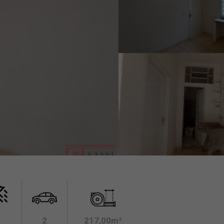
2
217,00m²