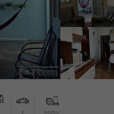
2
94,00m²