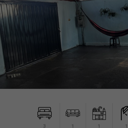
3
1
1
1