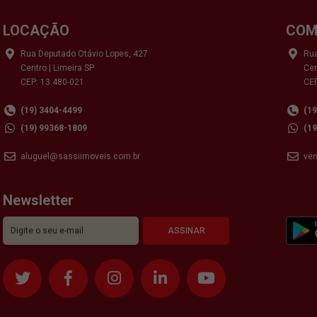
LOCAÇÃO
COM
Rua Deputado Otávio Lopes, 427
Rua
Centro | Limeira SP
Cen
CEP: 13.480-021
CEP
(19) 3404-4499
(1
(19) 99368-1809
(1
aluguel@sassiimoveis.com.br
ve
Newsletter