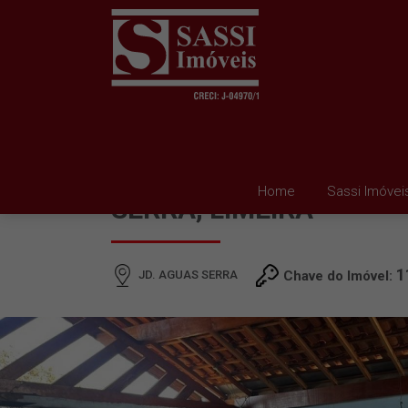
CASA À VENDA EM JD.
Home
Sassi Imóvei
SERRA, LIMEIRA
1
JD. AGUAS SERRA
Chave do Imóvel: