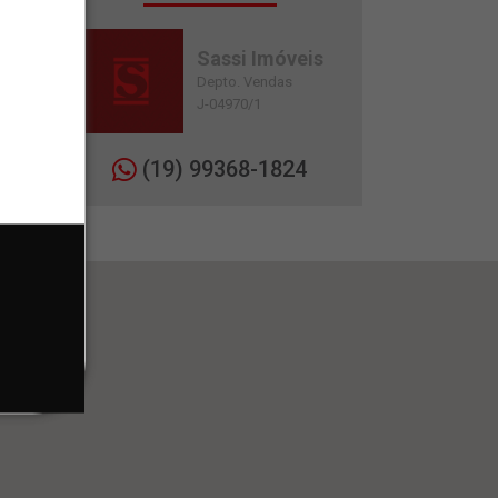
Sassi Imóveis
Depto. Vendas
J-04970/1
(19) 99368-1824