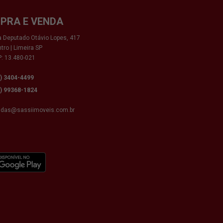
PRA E VENDA
 Deputado Otávio Lopes, 417
tro | Limeira SP
: 13.480-021
9) 3404-4499
9) 99368-1824
ndas@sassiimoveis.com.br