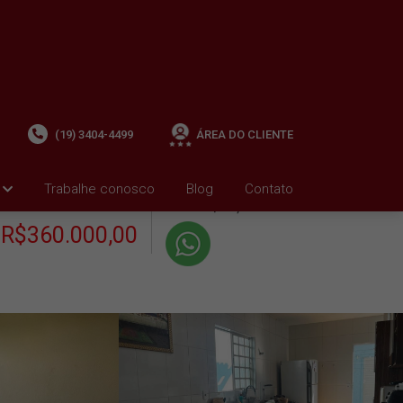
(19) 3404-4499
ÁREA DO CLIENTE
+ Condomínio R$0,00
i
Trabalhe conosco
Blog
Contato
VENDA
+ IPTU R$727,01
R$360.000,00