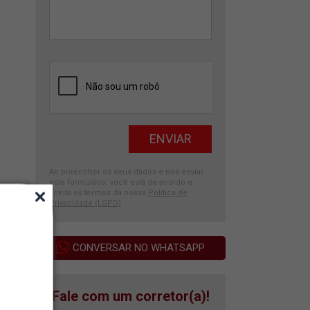
Ao preencher os seus dados e nos enviar
este formulário, você está de acordo e
aceita os termos da nossa
Política de
Privacidade (LGPD)
.
CONVERSAR NO WHATSAPP
Fale com um corretor(a)!