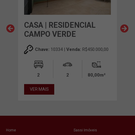
CASA | RESIDENCIAL
CAS
CAMPO VERDE
EN
00,00
Chave:
10334 |
Venda:
R$450.000,00
00m²
2
2
80,00m²
VER MAIS
VE
Home
Sassi Imóveis