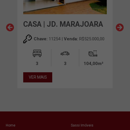
CASA | JD. MARAJOARA
CAS
EN
00,00
Chave:
11254 |
Venda:
R$525.000,00
00m²
3
3
104,00m²
VER MAIS
VE
Home
Sassi Imóveis