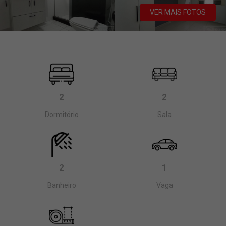
VER MAIS FOTOS
2
2
Dormitório
Sala
2
1
Banheiro
Vaga