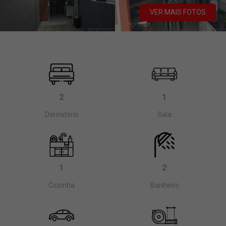
VER MAIS FOTOS
2
1
Dormitório
Sala
1
2
Cozinha
Banheiro