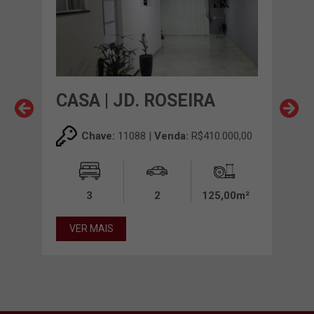
CASA | JD. ROSEIRA
CAS
SE
Chave:
11088 |
Venda:
R$410.000,00
00,00
3
2
125,00m²
00m²
VER MAIS
VE