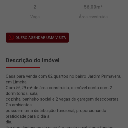
2
56,00m²
Vaga
Área construída
QUERO AGENDAR UMA VISITA
Descrição do Imóvel
Casa para venda com 02 quartos no bairro Jardim Primavera,
em Limeira.
Com 56,29 m² de área construída, o imóvel conta com 2
dormitórios, sala,
cozinha, banheiro social e 2 vagas de garagem descobertas.
Os ambientes
possuem uma distribuição funcional, proporcionando
praticidade para o dia a
dia.
Um dos destaques da casa é o amplo quintal nos fundos,