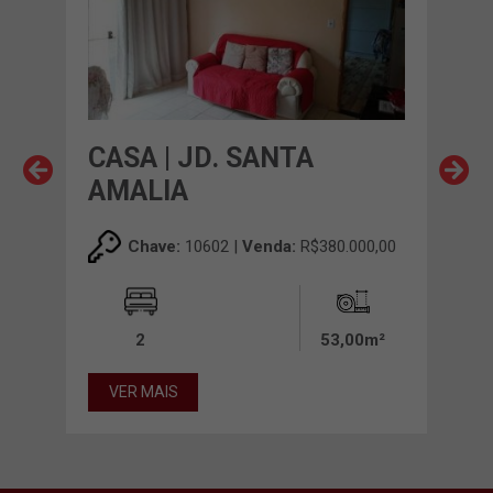
CASA | JD. SANTA
CAS
AMALIA
EN
00,00
Chave:
10602 |
Venda:
R$380.000,00
00m²
2
53,00m²
VER MAIS
VE