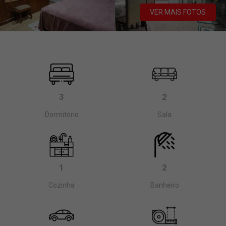
VER MAIS FOTOS
3
2
Dormitório
Sala
1
2
Cozinha
Banheiro