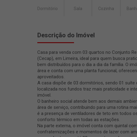
Dormitório
Sala
Cozinha
Banh
Descrição do Imóvel
Casa para venda com 03 quartos no Conjunto Res
(Cecap), em Limeira, ideal para quem busca prati
bem distribuídos para o dia a dia da família. O i
área e conta com uma planta funcional, oferece
aproveitados.
A casa dispõe de 03 dormitórios, sendo 01 suíte 
localizada nos fundos traz mais praticidade e in
imóvel.
O banheiro social atende bem aos demais ambien
área de serviço, contribuindo para uma rotina mais
é a presença de ventiladores de teto em todos 
conforto térmico em todas as estações.
Na parte externa, o imóvel conta com quintal com
confraternizações e momentos de lazer com amig