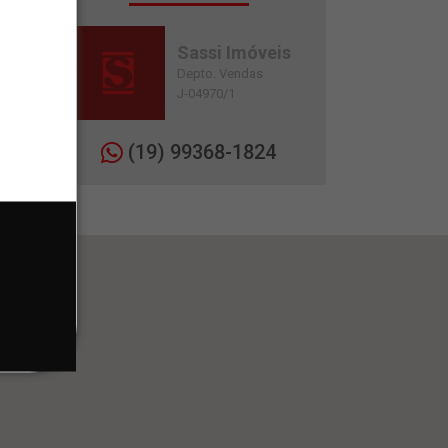
Sassi Imóveis
Depto. Vendas
J-04970/1
(19) 99368-1824