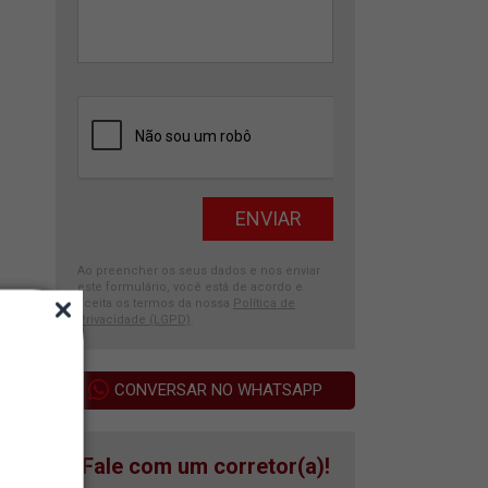
Ao preencher os seus dados e nos enviar
este formulário, você está de acordo e
aceita os termos da nossa
Política de
Privacidade (LGPD)
.
CONVERSAR NO WHATSAPP
Fale com um corretor(a)!