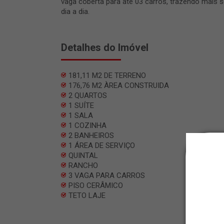
vaga coberta para até 03 carros, trazendo mais
dia a dia.
Detalhes do Imóvel
181,11 M2 DE TERRENO
176,76 M2 ÀREA CONSTRUIDA
2 QUARTOS
1 SUÍTE
1 SALA
1 COZINHA
2 BANHEIROS
1 ÁREA DE SERVIÇO
QUINTAL
RANCHO
3 VAGA PARA CARROS
PISO CERÂMICO
TETO LAJE