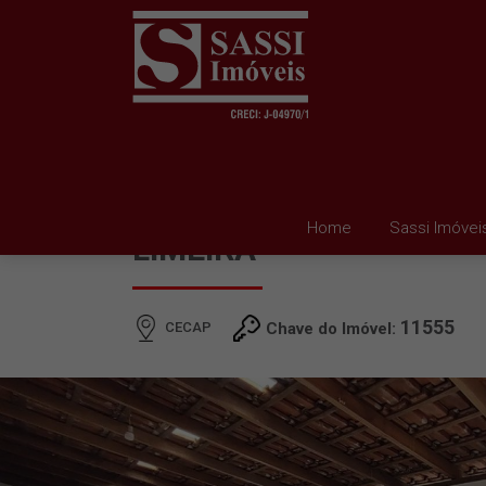
CASA À VENDA EM CEC
Home
Sassi Imóvei
LIMEIRA
11555
CECAP
Chave do Imóvel: