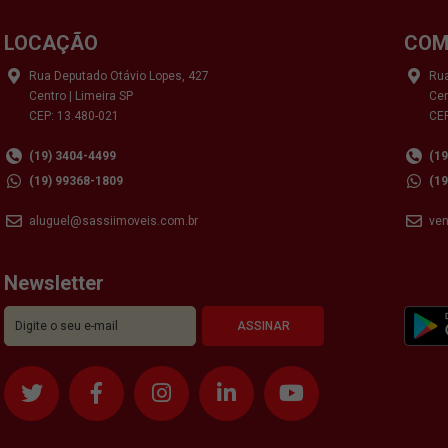
LOCAÇÃO
COM
Rua Deputado Otávio Lopes, 427
Rua
Centro | Limeira SP
Cen
CEP: 13.480-021
CEP
(19) 3404-4499
(1
(19) 99368-1809
(1
aluguel@sassiimoveis.com.br
ve
Newsletter