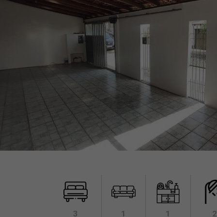
3
1
1
2