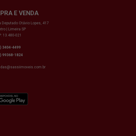
PRA E VENDA
 Deputado Otávio Lopes, 417
tro | Limeira SP
: 13.480-021
9) 3404-4499
9) 99368-1824
ndas@sassiimoveis.com.br