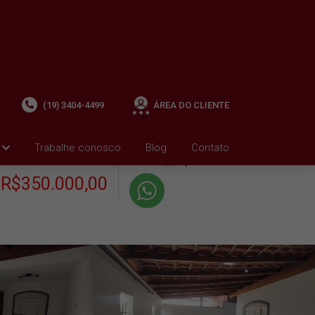
(19) 3404-4499
ÁREA DO CLIENTE
+ Condomínio R$0,00
i
Trabalhe conosco
Blog
Contato
VENDA
+ IPTU R$961,19
R$350.000,00