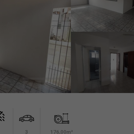
3
176,00m²