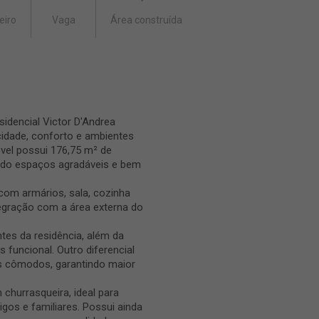
eiro
Vaga
Área construída
idencial Victor D'Andrea
cidade, conforto e ambientes
móvel possui 176,75 m² de
ndo espaços agradáveis e bem
com armários, sala, cozinha
tegração com a área externa do
tes da residência, além da
 funcional. Outro diferencial
os cômodos, garantindo maior
 churrasqueira, ideal para
os e familiares. Possui ainda