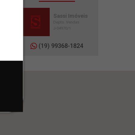
Sassi Imóveis
Depto. Vendas
J-04970/1
(19) 99368-1824