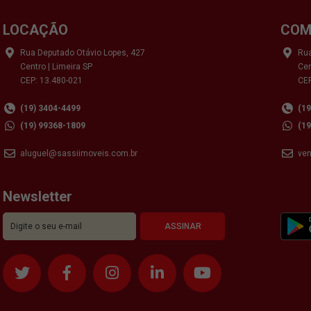
LOCAÇÃO
COM
Rua Deputado Otávio Lopes, 427
Rua
Centro | Limeira SP
Cen
CEP: 13.480-021
CEP
(19) 3404-4499
(1
(19) 99368-1809
(1
aluguel@sassiimoveis.com.br
ve
Newsletter