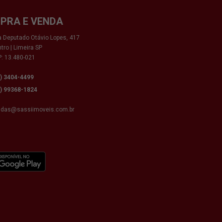
PRA E VENDA
 Deputado Otávio Lopes, 417
tro | Limeira SP
: 13.480-021
9) 3404-4499
9) 99368-1824
ndas@sassiimoveis.com.br