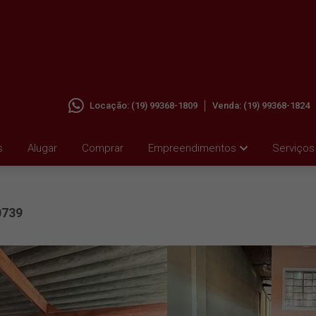
Locação:
(19) 99368-1809
Venda:
(19) 99368-1824
OLGA
s
Alugar
Comprar
Empreendimentos
Serviços
0739