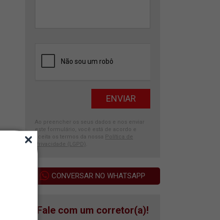
Ao preencher os seus dados e nos enviar
este formulário, você está de acordo e
aceita os termos da nossa
Política de
Privacidade (LGPD)
.
CONVERSAR NO WHATSAPP
Fale com um corretor(a)!