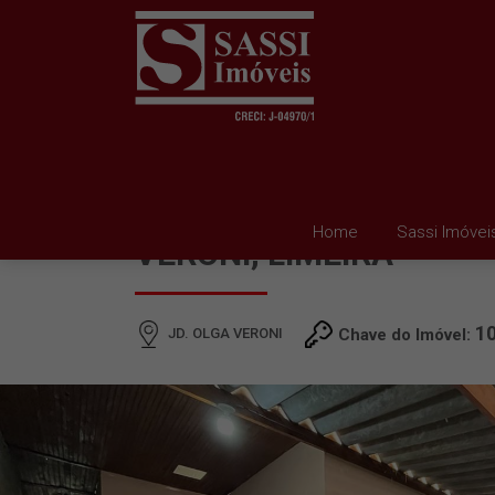
CASA À VENDA EM JD. 
Home
Sassi Imóvei
VERONI, LIMEIRA
1
JD. OLGA VERONI
Chave do Imóvel: