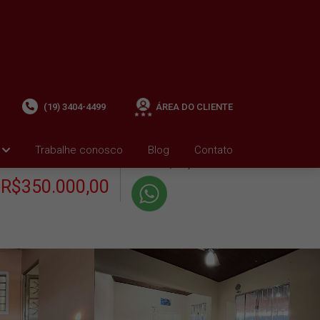
(19) 3404-4499
ÁREA DO CLIENTE
+ Condomínio R$0,00
i
Trabalhe conosco
Blog
Contato
VENDA
+ IPTU R$676,24
R$350.000,00