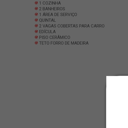
1 COZINHA
2 BANHEIROS
1 ÁREA DE SERVIÇO
QUINTAL
2 VAGAS COBERTAS PARA CARRO
EDÍCULA
PISO CERÂMICO
TETO FORRO DE MADEIRA