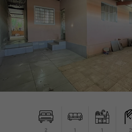
2
1
1
2