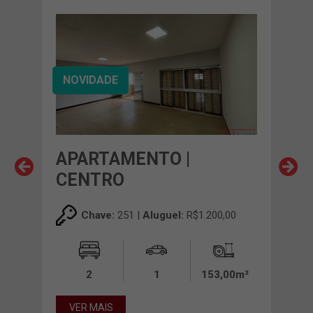
NOVIDADE
APARTAMENTO |
AP
CENTRO
CE
00
Chave:
251 |
Aluguel:
R$1.200,00
00m²
2
1
153,00m²
VER MAIS
VE