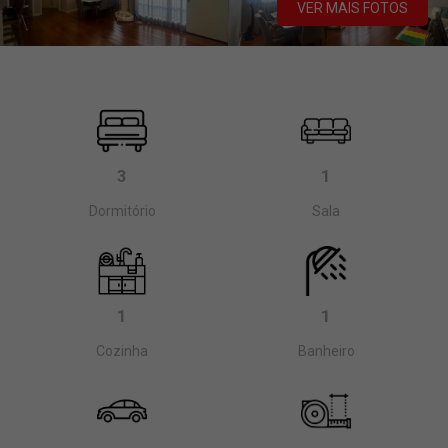
VER MAIS FOTOS
3
1
Dormitório
Sala
1
1
Cozinha
Banheiro