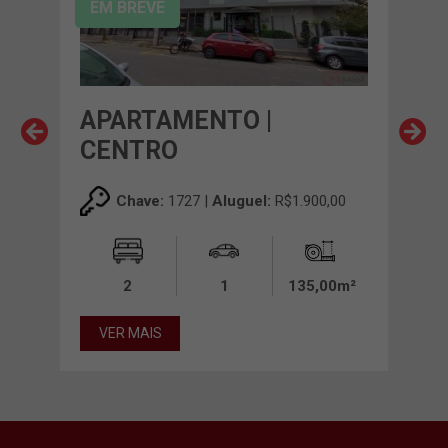
EM BREVE
APARTAMENTO |
AP
CENTRO
CE
,00
Chave:
1727 |
Aluguel:
R$1.900,00
00m²
2
1
135,00m²
VER MAIS
VE