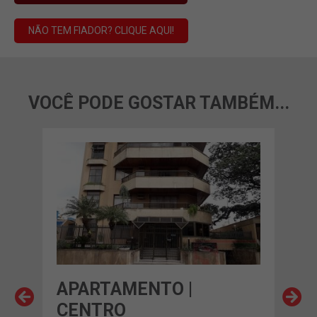
NÃO TEM FIADOR? CLIQUE AQUI!
VOCÊ PODE GOSTAR TAMBÉM...
APARTAMENTO |
AP
CENTRO
CE