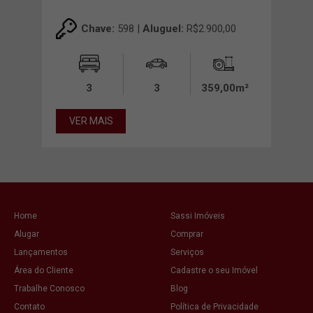
00
Chave:
598 |
Aluguel:
R$2.900,00
00m²
3
3
359,00m²
VER MAIS
VE
Home
Sassi Imóveis
Alugar
Comprar
Lançamentos
Serviços
Área do Cliente
Cadastre o seu Imóvel
Trabalhe Conosco
Blog
Contato
Política de Privacidade