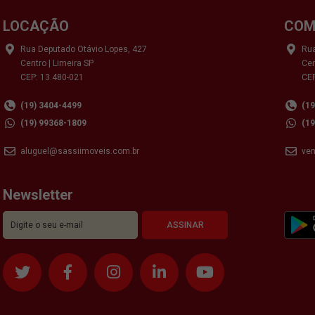
LOCAÇÃO
COM
Rua Deputado Otávio Lopes, 427
Rua
Centro | Limeira SP
Cen
CEP: 13.480-021
CEP
(19) 3404-4499
(1
(19) 99368-1809
(1
aluguel@sassiimoveis.com.br
ve
Newsletter