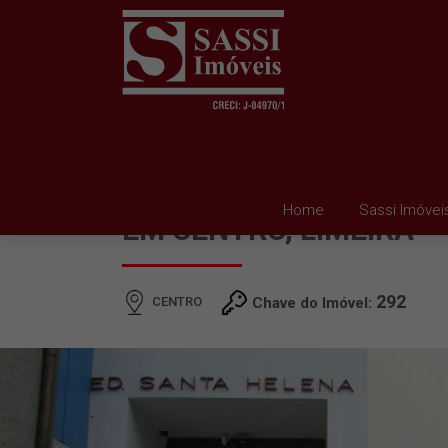
APARTAMENTO PARA 
Home
Sassi Imóvei
EM CENTRO, LIMEIRA
292
CENTRO
Chave do Imóvel: