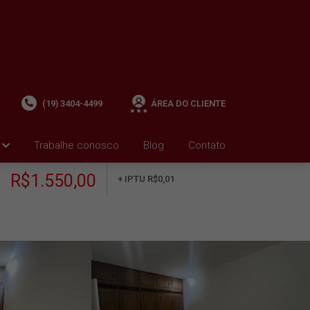
(19) 3404-4499
ÁREA DO CLIENTE
Trabalhe conosco
Blog
Contato
ALUGUEL
+ Condomínio R$520,00
i
R$1.550,00
+ IPTU R$0,01