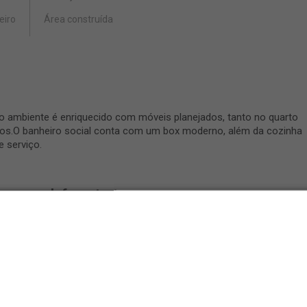
eiro
Área construída
 o ambiente é enriquecido com móveis planejados, tanto no quarto
ntos.O banheiro social conta com um box moderno, além da cozinha
e serviço.
Infraestrutura