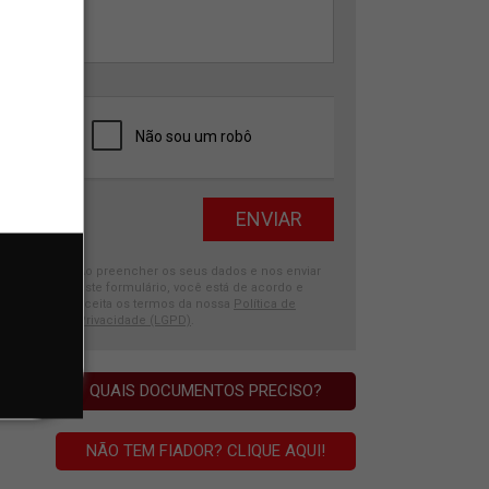
Ao preencher os seus dados e nos enviar
este formulário, você está de acordo e
aceita os termos da nossa
Política de
Privacidade (LGPD)
.
QUAIS DOCUMENTOS PRECISO?
NÃO TEM FIADOR? CLIQUE AQUI!