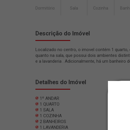
Dormitório
Sala
Cozinha
Banh
Descrição do Imóvel
Localizado no centro, o imovel contém 1 quarto,
quanto na sala, que possui dois ambientes disti
e a lavanderia . Adicionalmente, há um banheiro d
Detalhes do Imóvel
1º ANDAR
1 QUARTO
1 SALA
1 COZINHA
2 BANHEIROS
1 LAVANDERIA