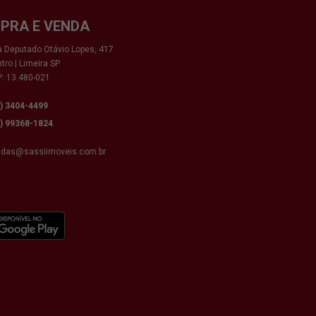
PRA E VENDA
 Deputado Otávio Lopes, 417
tro | Limeira SP
: 13.480-021
9) 3404-4499
9) 99368-1824
ndas@sassiimoveis.com.br