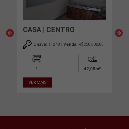
CASA | CENTRO
CA
00,00
Chave:
11248 |
Venda:
R$250.000,00
00m²
1
42,00m²
VER MAIS
VE