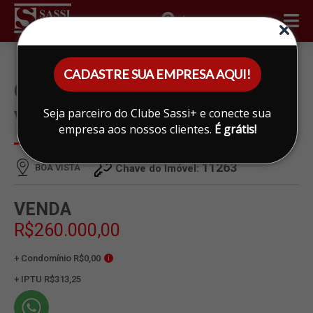
ÁREA DO CLIENTE
CADASTRE SUA EMPRESA AQUI!
CASA À VENDA EM BOA
Seja parceiro do Clube Sassi+ e conecte sua
VISTA, LIMEIRA
empresa aos nossos clientes.
É grátis!
11263
BOA VISTA
Chave do Imóvel:
VENDA
R$260.000,00
+ Condomínio R$0,00
i
+ IPTU R$313,25