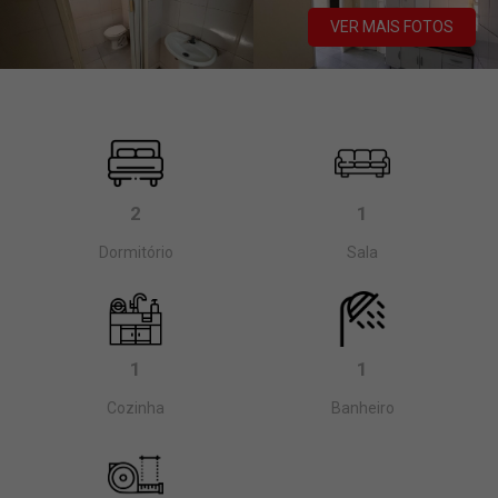
VER MAIS FOTOS
2
1
Dormitório
Sala
1
1
Cozinha
Banheiro