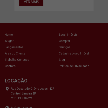
VER MAIS
VE
Home
Sassi Imóveis
Alugar
Comprar
Lançamentos
Serviços
Área do Cliente
Cadastre o seu Imóvel
Trabalhe Conosco
Blog
Contato
Política de Privacidade
LOCAÇÃO
Rua Deputado Otávio Lopes, 427
Centro | Limeira SP
CEP: 13.480-021
(19) 3404-4499