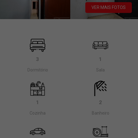
VER MAIS FOTOS
3
1
Dormitório
Sala
1
2
Cozinha
Banheiro