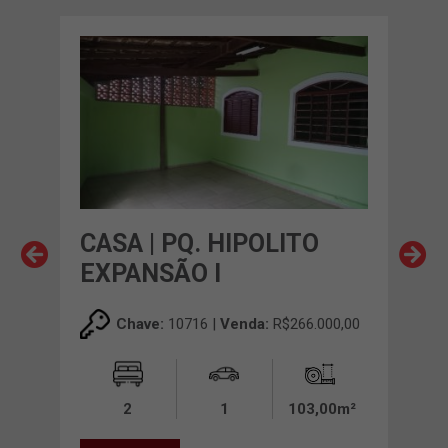
CASA | PQ. HIPOLITO
CAS
EXPANSÃO I
EU
00,00
Chave:
10716 |
Venda:
R$266.000,00
00m²
2
1
103,00m²