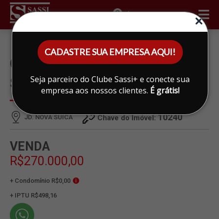
ÁREA DO CLIENTE
CADASTRE SUA EMPRESA AQUI!
CASA À VENDA EM JD. NOVA
Seja parceiro do Clube Sassi+ e conecte sua
SUICA, LIMEIRA
empresa aos nossos clientes.
É grátis!
10240
JD. NOVA SUICA
Chave do Imóvel:
VENDA
R$270.000,00
+ Condomínio R$0,00
i
+ IPTU R$498,16