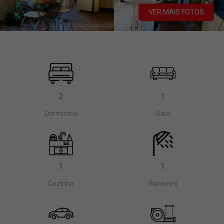
VER MAIS FOTOS
2
1
Dormitório
Sala
1
1
Cozinha
Banheiro