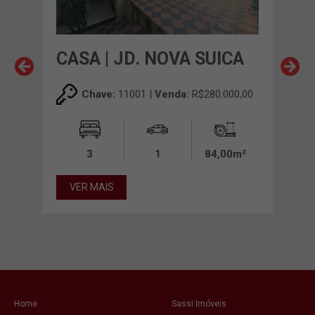
CASA | JD. NOVA SUICA
CAS
VI
Chave:
11001 |
Venda:
R$280.000,00
00,00
3
1
84,00m²
00m²
VER MAIS
VE
Home
Sassi Imóveis