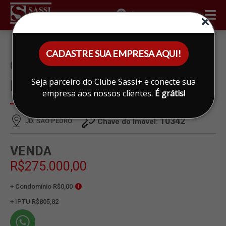
ÁREA DO CLIENTE
CADASTRE SUA EMPRESA AQUI!
CASA À VENDA EM JD. SAO
Seja parceiro do Clube Sassi+ e conecte sua
PEDRO, LIMEIRA
empresa aos nossos clientes.
É grátis!
10342
JD. SAO PEDRO
Chave do Imóvel:
VENDA
R$275.000,00
+ Condomínio R$0,00
i
+ IPTU R$805,82