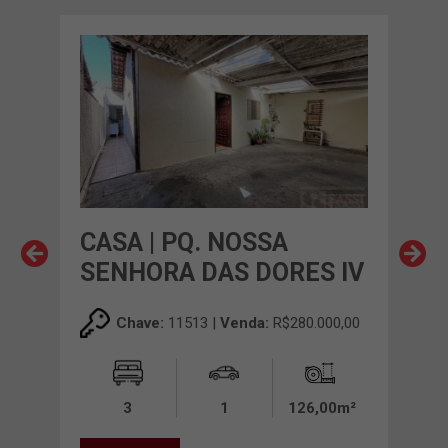
AL
CA
CASA | PQ. NOSSA
CAS
SENHORA DAS DORES IV
00,00
Chave:
11513 |
Venda:
R$280.000,00
00m²
3
1
126,00m²
VE