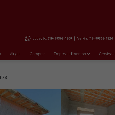
Locação:
(19) 99368-1809
Venda:
(19) 99368-1824
 NOVA
s
Alugar
Comprar
Empreendimentos
Serviços
173