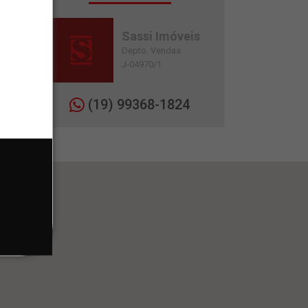
Sassi Imóveis
Depto. Vendas
J-04970/1
(19) 99368-1824