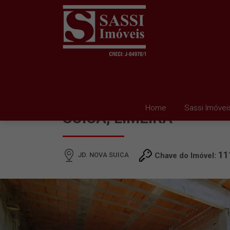
CASA À VENDA EM JD.
Home
Sassi Imóvei
SUICA, LIMEIRA
11
JD. NOVA SUICA
Chave do Imóvel: