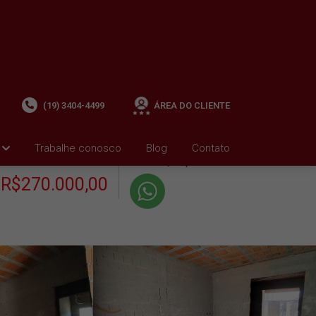
(19) 3404-4499
ÁREA DO CLIENTE
+ Condomínio R$0,00
i
Trabalhe conosco
Blog
Contato
VENDA
+ IPTU R$770,01
R$270.000,00