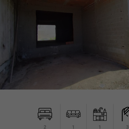
2
1
1
3