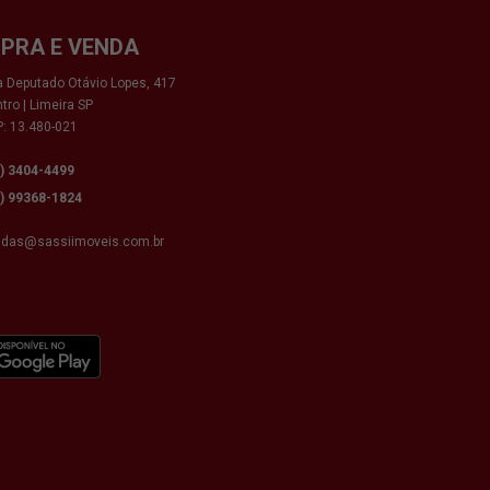
PRA E VENDA
 Deputado Otávio Lopes, 417
tro | Limeira SP
: 13.480-021
9) 3404-4499
9) 99368-1824
ndas@sassiimoveis.com.br