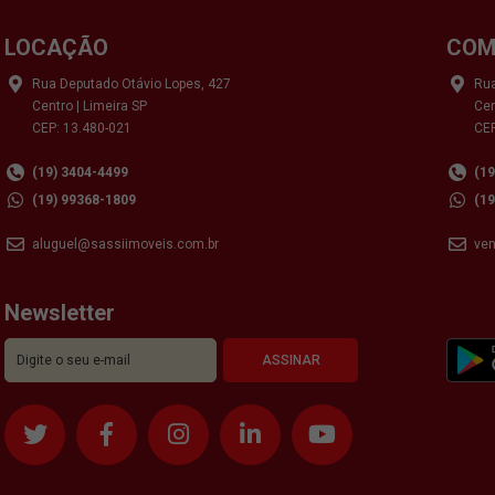
LOCAÇÃO
COM
Rua Deputado Otávio Lopes, 427
Rua
Centro | Limeira SP
Cen
CEP: 13.480-021
CEP
(19) 3404-4499
(1
(19) 99368-1809
(1
aluguel@sassiimoveis.com.br
ve
Newsletter