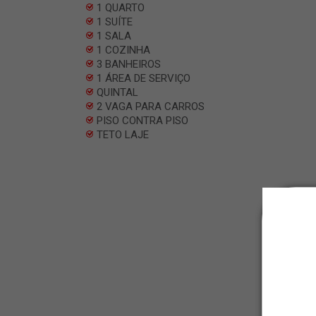
1 QUARTO
1 SUÍTE
1 SALA
1 COZINHA
3 BANHEIROS
1 ÁREA DE SERVIÇO
QUINTAL
2 VAGA PARA CARROS
PISO CONTRA PISO
TETO LAJE