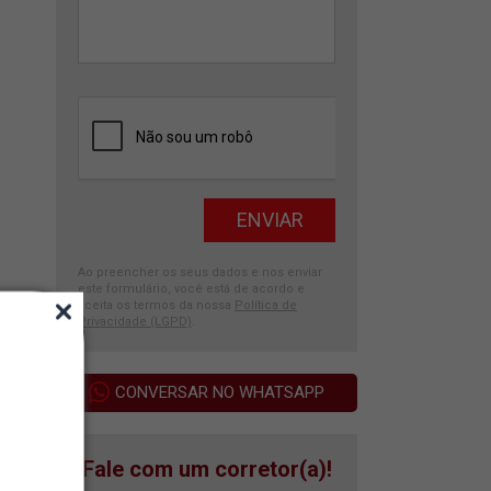
Ao preencher os seus dados e nos enviar
este formulário, você está de acordo e
aceita os termos da nossa
Política de
Privacidade (LGPD)
.
CONVERSAR NO WHATSAPP
Fale com um corretor(a)!