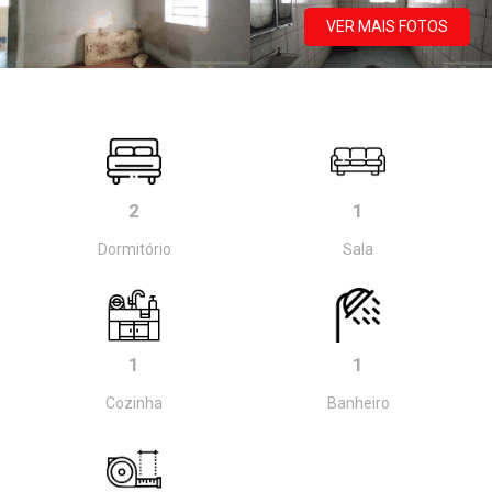
VER MAIS FOTOS
2
1
Dormitório
Sala
1
1
Cozinha
Banheiro