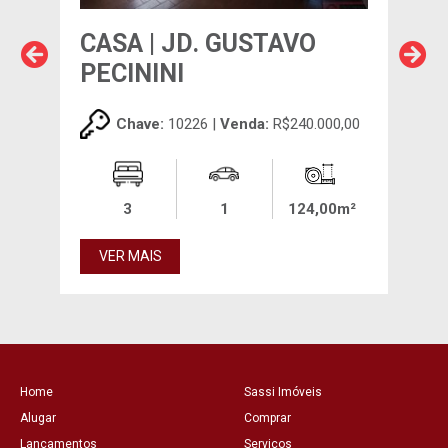
CASA | JD. GUSTAVO
CAS
PECININI
EU
00,00
Chave:
10226 |
Venda:
R$240.000,00
0m²
3
1
124,00m²
VER MAIS
VE
Home
Sassi Imóveis
Alugar
Comprar
Lançamentos
Serviços