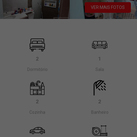
VER MAIS FOTOS
2
1
Dormitório
Sala
2
2
Cozinha
Banheiro