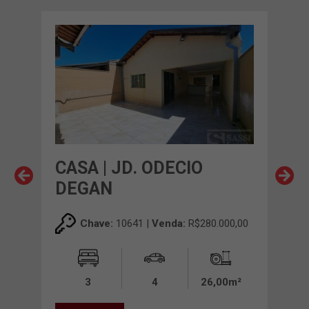
CASA | JD. ODECIO
CAS
DEGAN
00,00
Chave:
10641 |
Venda:
R$280.000,00
0m²
3
4
26,00m²
VE