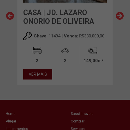
CASA | JD. LAZARO
CAS
ONORIO DE OLIVEIRA
PEC
00,00
Chave:
11494 |
Venda:
R$330.000,00
0m²
2
2
149,00m²
VER MAIS
VE
Home
Sassi Imóveis
Alugar
Comprar
Lançamentos
Serviços