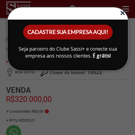
ÁREA DO CLIENTE
CADASTRE SUA EMPRESA AQUI!
CASA À VENDA EM BOA
Seja parceiro do Clube Sassi+ e conecte sua
VISTA, LIMEIRA
empresa aos nossos clientes.
É grátis!
10622
BOA VISTA
Chave do Imóvel:
VENDA
R$320.000,00
+ Condomínio R$0,00
i
+ IPTU R$329,21