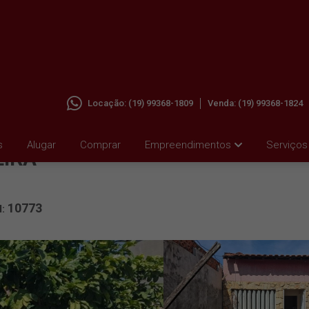
Locação:
(19) 99368-1809
Venda:
(19) 99368-1824
JD.
s
Alugar
Comprar
Empreendimentos
Serviços
EIRA
10773
l: