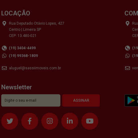
LOCAÇÃO
COM
Rua Deputado Otávio Lopes, 427
Rua
Centro | Limeira SP
Cen
CEP: 13.480-021
CEP
(19) 3404-4499
(1
(19) 99368-1809
(1
aluguel@sassiimoveis.com.br
ve
Newsletter