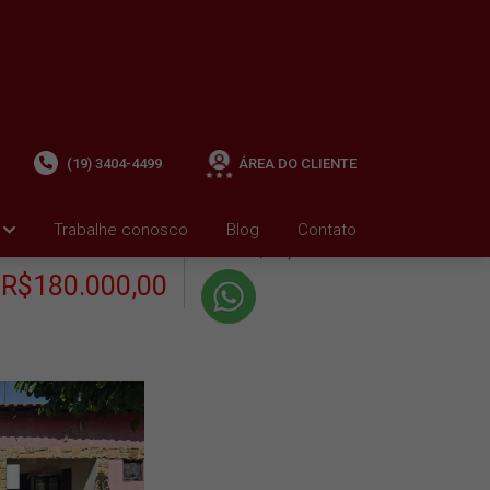
(19) 3404-4499
ÁREA DO CLIENTE
+ Condomínio R$0,00
i
Trabalhe conosco
Blog
Contato
VENDA
+ IPTU R$166,08
R$180.000,00