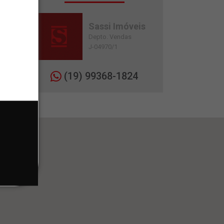
Sassi Imóveis
Depto. Vendas
J-04970/1
(19) 99368-1824