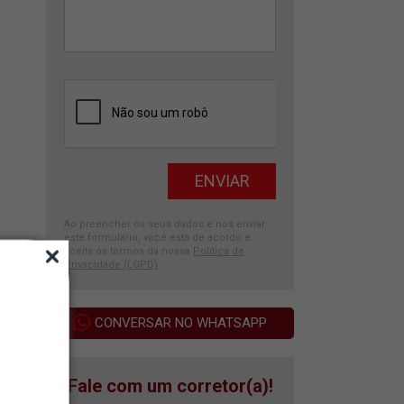
Ao preencher os seus dados e nos enviar
este formulário, você está de acordo e
aceita os termos da nossa
Política de
Privacidade (LGPD)
.
CONVERSAR NO WHATSAPP
Fale com um corretor(a)!