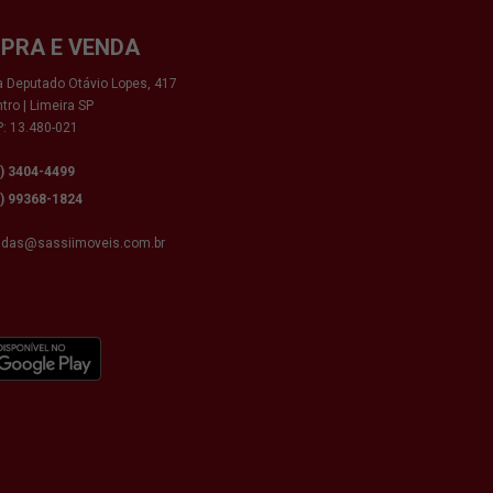
PRA E VENDA
 Deputado Otávio Lopes, 417
tro | Limeira SP
: 13.480-021
9) 3404-4499
9) 99368-1824
ndas@sassiimoveis.com.br