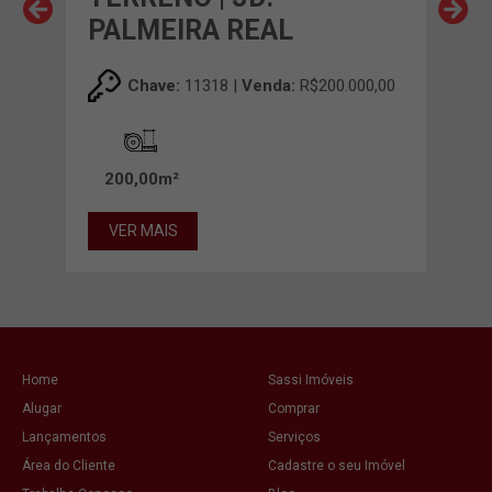
PALMEIRA REAL
MA
00,00
Chave:
11318 |
Venda:
R$200.000,00
200,00m²
20
VER MAIS
VE
Home
Sassi Imóveis
Alugar
Comprar
Lançamentos
Serviços
Área do Cliente
Cadastre o seu Imóvel