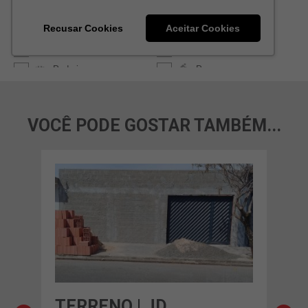
VOCÊ PODE GOSTAR TAMBÉM...
TERRENO | JD.
TER