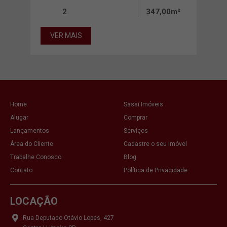
2
347,00m²
31
VER MAIS
VE
Home
Sassi Imóveis
Alugar
Comprar
Lançamentos
Serviços
Área do Cliente
Cadastre o seu Imóvel
Trabalhe Conosco
Blog
Contato
Política de Privacidade
LOCAÇÃO
Rua Deputado Otávio Lopes, 427