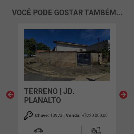
VOCÊ PODE GOSTAR TAMBÉM...
O
TERRENO | JD.
TER
PLANALTO
PR
00,00
Chave:
10973 |
Venda:
R$220.000,00