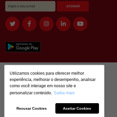
Utilizamos cookies para oferecer melhor
Utilizamos cookies para oferecer melhor
experiência, melhorar o desempenho, analisar
experiência, melhorar o desempenho, analisar
como você interage em nosso site e
como você interage em nosso site e
personalizar conteúdo.
personalizar conteúdo.
Saiba mais
Saiba mais
Todos os direitos reservados para: SASSI IMÓVEIS LTDA | CNPJ:
51.417.293/0001-48 | CRECI: J-04970/1
Recusar Cookies
Recusar Cookies
Aceitar Cookies
Aceitar Cookies