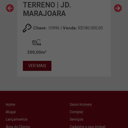
TERRENO | JD.
TE
MARAJOARA
EN
00,00
Chave:
10996 |
Venda:
R$180.000,00
200,00m²
25
VER MAIS
VE
Home
Sassi Imóveis
Alugar
Comprar
Lançamentos
Serviços
Área do Cliente
Cadastre o seu Imóvel