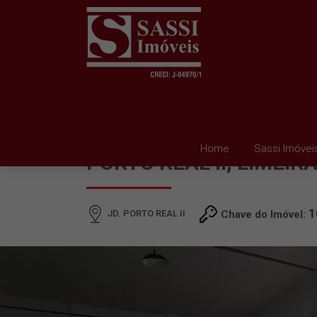
BARRACÃO À VENDA EM
Home
Sassi Imóvei
PORTO REAL II, LIMEIR
1
JD. PORTO REAL II
Chave do Imóvel: