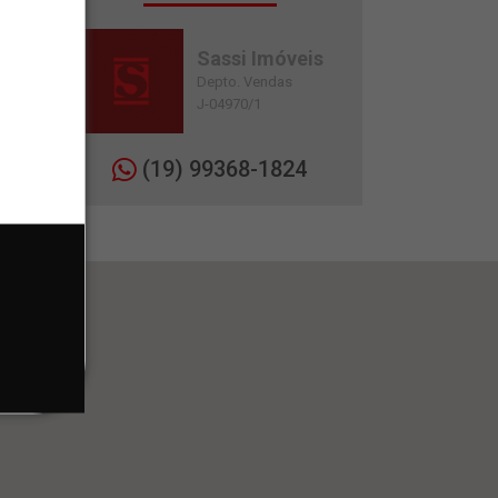
Sassi Imóveis
Depto. Vendas
J-04970/1
(19) 99368-1824