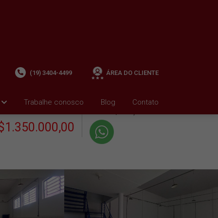
(19) 3404-4499
ÁREA DO CLIENTE
+ Condomínio R$0,00
i
Trabalhe conosco
Blog
Contato
VENDA
+ IPTU R$2.300,77
$1.350.000,00