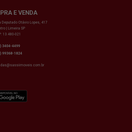
PRA E VENDA
 Deputado Otávio Lopes, 417
tro | Limeira SP
: 13.480-021
9) 3404-4499
9) 99368-1824
ndas@sassiimoveis.com.br