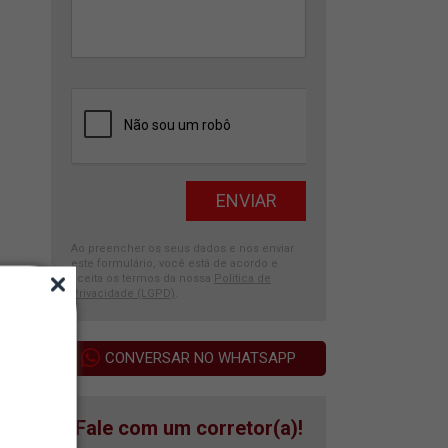
Ao preencher os seus dados e nos enviar
este formulário, você está de acordo e
aceita os termos da nossa
Política de
Privacidade (LGPD)
.
CONVERSAR NO WHATSAPP
Fale com um corretor(a)!