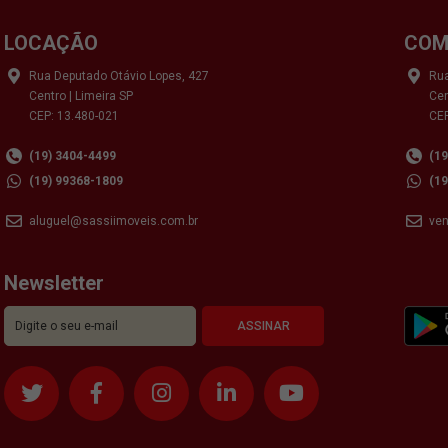
LOCAÇÃO
COM
Rua Deputado Otávio Lopes, 427
Rua
Centro | Limeira SP
Cen
CEP: 13.480-021
CEP
(19) 3404-4499
(1
(19) 99368-1809
(1
aluguel@sassiimoveis.com.br
ve
Newsletter