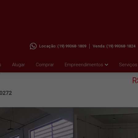
Locação:
(19) 99368-1809
Venda:
(19) 99368-1824
 JD.
s
Alugar
Comprar
Empreendimentos
Serviços
A
R
0272