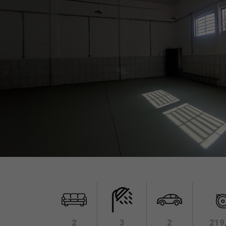
2
3
2
219