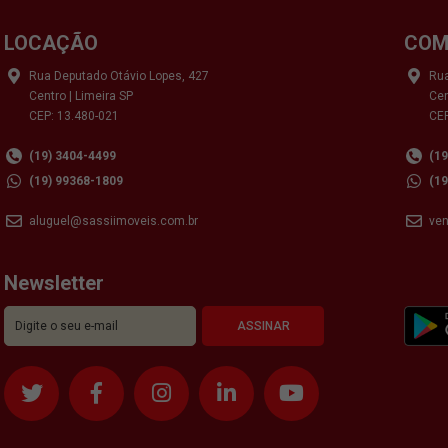
LOCAÇÃO
COM
Rua Deputado Otávio Lopes, 427
Rua
Centro | Limeira SP
Cen
CEP: 13.480-021
CEP
(19) 3404-4499
(1
(19) 99368-1809
(1
aluguel@sassiimoveis.com.br
ve
Newsletter