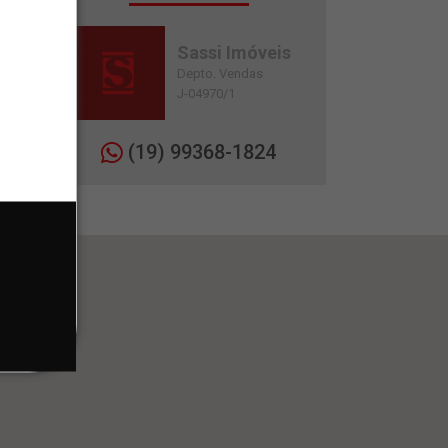
Sassi Imóveis
Depto. Vendas
J-04970/1
(19) 99368-1824