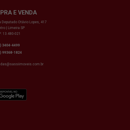
PRA E VENDA
 Deputado Otávio Lopes, 417
tro | Limeira SP
: 13.480-021
9) 3404-4499
9) 99368-1824
ndas@sassiimoveis.com.br