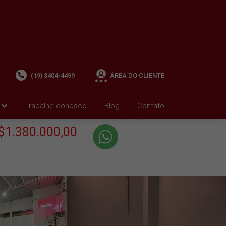
(19) 3404-4499
ÁREA DO CLIENTE
+ Condomínio R$0,00
i
Trabalhe conosco
Blog
Contato
VENDA
+ IPTU R$3.285,01
$1.380.000,00