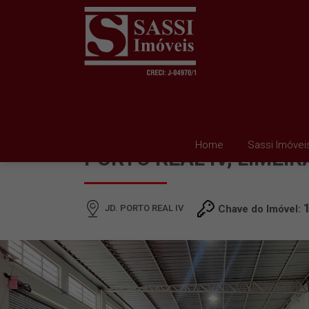
BARRACÃO À VENDA EM
Home
Sassi Imóvei
PORTO REAL IV, LIMEIR
JD. PORTO REAL IV
Chave do Imóvel: