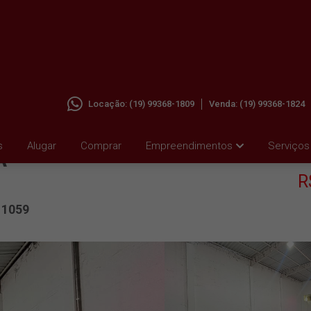
Locação:
(19) 99368-1809
Venda:
(19) 99368-1824
 JD.
s
Alugar
Comprar
Empreendimentos
Serviços
A
R
11059