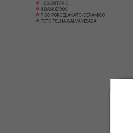
1 ESCRITÓRIO
4 BANHEIROS
PISO PORCELANATO/CERÂMICO
TETO TELHA GALVANIZADA