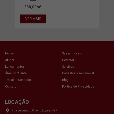
230,00m²
27
VER MAIS
VE
Home
Sassi Imóveis
Alugar
Comprar
Lançamentos
Serviços
Área do Cliente
Cadastre o seu Imóvel
Trabalhe Conosco
Blog
Contato
Política de Privacidade
LOCAÇÃO
Rua Deputado Otávio Lopes, 427