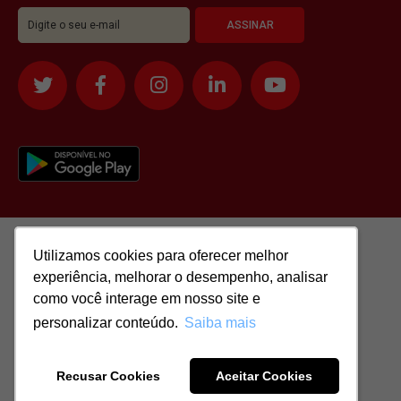
Utilizamos cookies para oferecer melhor
Utilizamos cookies para oferecer melhor
experiência, melhorar o desempenho, analisar
experiência, melhorar o desempenho, analisar
como você interage em nosso site e
como você interage em nosso site e
personalizar conteúdo.
personalizar conteúdo.
Saiba mais
Saiba mais
Todos os direitos reservados para: SASSI IMÓVEIS LTDA | CNPJ:
51.417.293/0001-48 | CRECI: J-04970/1
Recusar Cookies
Recusar Cookies
Aceitar Cookies
Aceitar Cookies