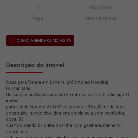
2
165,00m²
Vaga
Área construída
QUERO AGENDAR UMA VISITA
Descrição do Imóvel
Casa para Venda em Limeira, próximo ao Hospital
Humanitária,
Unicamp e ao Supermercado Enxuto no Jardim Piratininga. O
imóvel
para venda contém 250 m² de terreno e 165,20 m² de área
construída, sendo divididos em: ampla sala com ventilador,
copa, 03
quartos, sendo 01 suíte, cozinha com gabinete, banheiro
social com
gabinete e box em vidro blindex, área de serviço, quintal, área