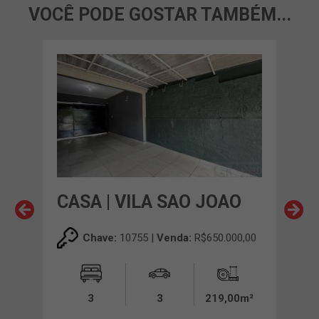
VOCÊ PODE GOSTAR TAMBÉM...
CASA | VILA SAO JOAO
CAS
IV
Chave:
10755 |
Venda:
R$650.000,00
00,00
3
3
219,00m²