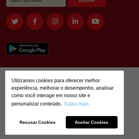
Utilizamos cookies para oferecer melhor
Utilizamos cookies para oferecer melhor
experiência, melhorar o desempenho, analisar
experiência, melhorar o desempenho, analisar
como você interage em nosso site e
como você interage em nosso site e
personalizar conteúdo.
personalizar conteúdo.
Saiba mais
Saiba mais
Todos os direitos reservados para: SASSI IMÓVEIS LTDA | CNPJ:
51.417.293/0001-48 | CRECI: J-04970/1
Recusar Cookies
Recusar Cookies
Aceitar Cookies
Aceitar Cookies