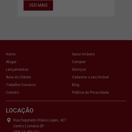
00m²
VER MAIS
VE
Home
Sassi Imóveis
Alugar
Comprar
Lançamentos
Serviços
Área do Cliente
Cadastre o seu Imóvel
Trabalhe Conosco
Blog
Contato
Política de Privacidade
LOCAÇÃO
Rua Deputado Otávio Lopes, 427
Centro | Limeira SP
CEP: 13.480-021